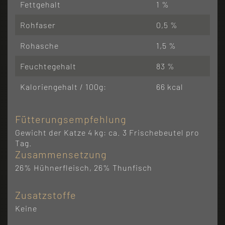
Fettgehalt
1 %
Rohfaser
0,5 %
Rohasche
1,5 %
Feuchtegehalt
83 %
Kaloriengehalt / 100g:
66 kcal
Fütterungsempfehlung
Gewicht der Katze 4 kg: ca. 3 Frischebeutel pro
Tag.
Zusammensetzung
26% Hühnerfleisch, 26% Thunfisch
Zusatzstoffe
Keine