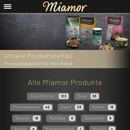
Unsere Produktvielfalt
Premiumqualität für Ihre Katze
Alle Miamor Produkte
Feuchtfutter
Dose
123
83
Frischebeutel
Adult
Kitten
42
28
16
Snacks
Multibox
Schachtel
16
8
8
Schale
Katzengetränk
Beutel
8
7
2