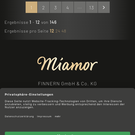
1
2
3
4
13
Ergebnisse
1
-
12
von
146
Ergebnisse pro Seite
12
24
48
FINNERN GmbH & Co. KG
Bahnhofstraße 11
27283 Verden
Telefon: +49 42 31 / 92 67 - 0
Telefax: +49 42 31 / 92 67 - 20
E-Mail: info@finnern.de