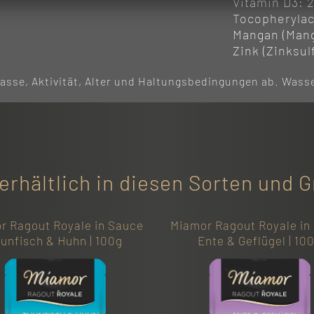
Vitamin D3: 2
Tocopherylac
Mangan (Manga
Zink (Zinksul
Rasse, Aktivität, Alter und Haltungsbedingungen ab. Wass
erhältlich in diesen Sorten und 
r Ragout Royale in Sauce
Miamor Ragout Royale in
unfisch & Huhn | 100g
Ente & Geflügel | 10