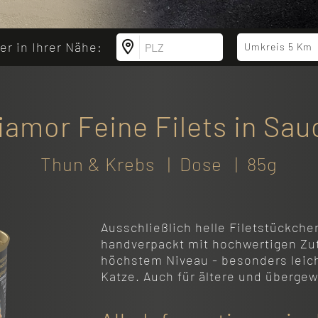
r in Ihrer Nähe:
Umkreis 5 Km
iamor Feine Filets in Sau
Thun & Krebs | Dose | 85g
Ausschließlich helle Filetstückch
handverpackt mit hochwertigen Zuta
höchstem Niveau - besonders leicht
Katze. Auch für ältere und übergew