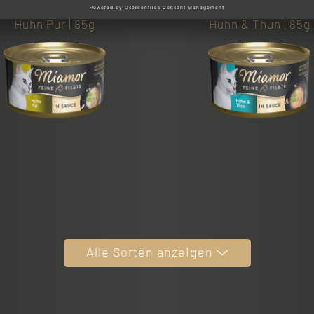
or Feine Filets in Sauce
Miamor Feine Filets in 
Huhn Pur | 85g
Huhn & Thun | 85g
Alle Sorten anzeigen