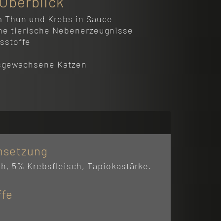
 Überblick
om Thun und Krebs in Sauce
ne tierische Nebenerzeugnisse
sstoffe
usgewachsene Katzen
setzung
h, 5% Krebsfleisch, Tapiokastärke.
ffe