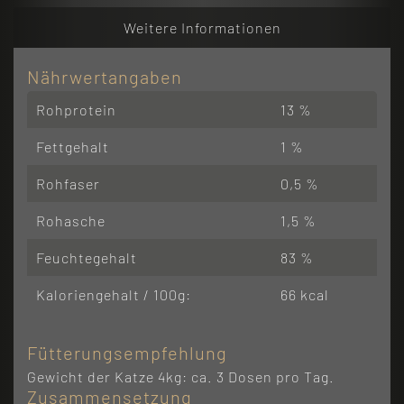
Weitere Informationen
Nährwertangaben
Rohprotein
13 %
Fettgehalt
1 %
Rohfaser
0,5 %
Rohasche
1,5 %
Feuchtegehalt
83 %
Kaloriengehalt / 100g:
66 kcal
Fütterungsempfehlung
Gewicht der Katze 4kg: ca. 3 Dosen pro Tag.
Zusammensetzung