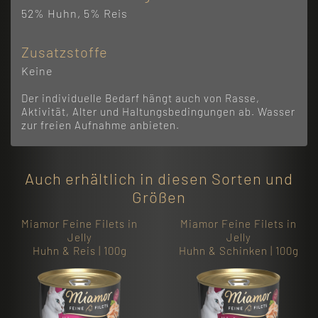
52% Huhn, 5% Reis
Zusatzstoffe
Keine
Der individuelle Bedarf hängt auch von Rasse,
Aktivität, Alter und Haltungsbedingungen ab. Wasser
zur freien Aufnahme anbieten.
Auch erhältlich in diesen Sorten und
Größen
Miamor Feine Filets in
Miamor Feine Filets in
Jelly
Jelly
Huhn & Reis | 100g
Huhn & Schinken | 100g