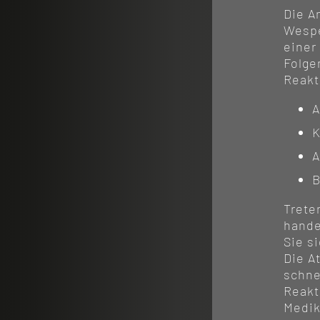
Die A
Wespe
einer
Folge
Reakt
A
K
A
B
Trete
hande
Sie s
Die A
schne
Reakt
Medik