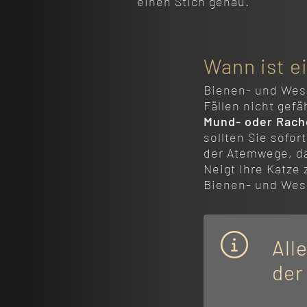
einen Stich genau.
Wann ist e
Bienen- und Wes
Fällen nicht gefä
Mund- oder Rach
sollten Sie sofo
der Atemwege, da
Neigt Ihre Katze
Bienen- und Wes
All
der