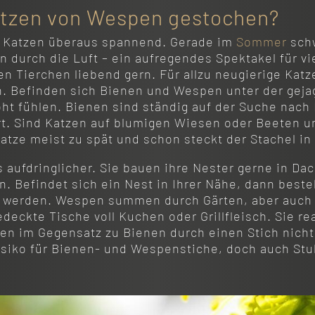
tzen von Wespen gestochen?
ür Katzen überaus spannend. Gerade im
Sommer
sch
 durch die Luft – ein aufregendes Spektakel für vi
n Tierchen liebend gern. Für allzu neugierige Katz
. Befinden sich Bienen und Wespen unter der geja
roht fühlen. Bienen sind ständig auf der Suche nac
ert. Sind Katzen auf blumigen Wiesen oder Beeten 
atze meist zu spät und schon steckt der Stachel in
aufdringlicher. Sie bauen ihre Nester gerne in D
. Befindet sich ein Nest in Ihrer Nähe, dann beste
zu werden. Wespen summen durch Gärten, aber auch 
edeckte Tische voll Kuchen oder Grillfleisch. Sie 
eren im Gegensatz zu Bienen durch einen Stich nicht
Risiko für Bienen- und Wespenstiche, doch auch St