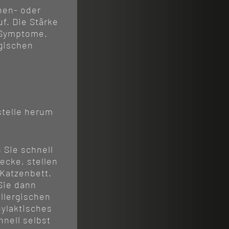
nen- oder
f. Die Stärke
e Symptome.
gischen
hstelle herum
 Sie schnell
ecke, stellen
 Katzenbett.
Sie dann
allergischen
hylaktisches
nell selbst