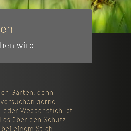
zen
chen wird
den Gärten, denn
 versuchen gerne
 oder Wespenstich ist
alles über den Schutz
 bei einem Stich.