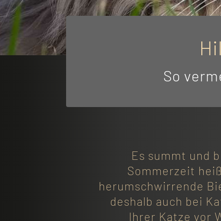
Hi
So verme
Es summt und br
Sommerzeit heiß
herumschwirrende Bie
deshalb auch bei Kat
Ihrer Katze vor 