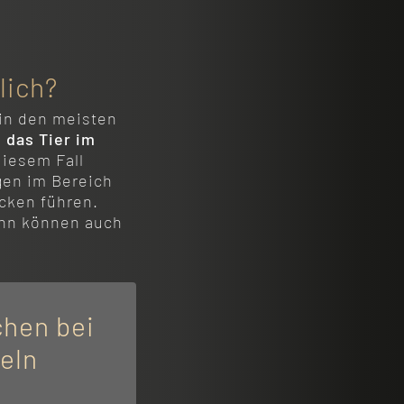
lich?
in den meisten
 das Tier im
diesem Fall
gen im Bereich
cken führen.
ann können auch
chen bei
eln