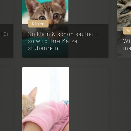
Kitten
V
 für
So klein & schon sauber -
so wird Ihre Katze
Wi
stubenrein
ma