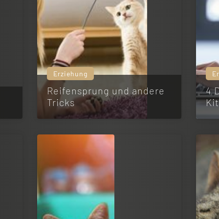
Erziehung
E
Reifensprung und andere
4 
Tricks
Ki