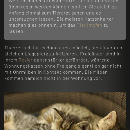
Weil Ohrmilben oft vom Muttertier auf das Kitten
übertragen werden können, sollten Sie gleich zu
Anfang einmal zum Tierarzt gehen und es
untersuchen lassen. Die meisten Katzenhalter
machen dies ohnehin, um das
Tier impfen
zu
lassen.
Theoretisch ist es dann auch möglich, sich über den
gleichen Liegeplatz zu infizieren. Freigänger sind in
ihrem
Revier
daher stärker gefährdet, während
Wohnungskatzen ohne Freigang eigentlich gar nicht
mit Ohrmilben in Kontakt kommen. Die Milben
kommen nämlich nicht in der Wohnung vor.