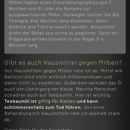
Milben haben einen Entwicklungszyklus von 3
Wochen vom Ei über die Nymphe zur
ausgewachsenen Milbe. Deswegen sollten Sie die
Therapie drei Wochen lang anwenden, damit
wirklich alle Tiere erwischt werden. Ansonsten
droht der Befall von vorne zu beginnen. Spot-on-
Präparate wirken ohnehin in der Regel 3–4
Wochen lang.
Gibt es auch Hausmittel gegen Milben?
Von Hausmitteln gegen Milben rate ich ab. Mittel wie
Ballistol sind nicht wirklich milbenwirksam und
daher nicht zu empfehlen. Außerdem verklebt das Öl
auch den Gehörgang der Katze. Manche Menschen
schwören auch auf Teebaumöl. Hier ist wichtig:
Teebaumöl ist
giftig für Katzen
und kann
schlimmstenfalls zum Tod führen
. Von einer
Behandlung mit Hausmitteln rate ich deshalb stark
ab.
Vielen Dank für das Gespräch!