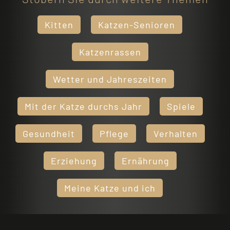
Kitten
Katzen-Senioren
Katzenrassen
Wetter und Jahreszeiten
Mit der Katze durchs Jahr
Spiele
Gesundheit
Pflege
Verhalten
Erziehung
Ernährung
Meine Katze und ich