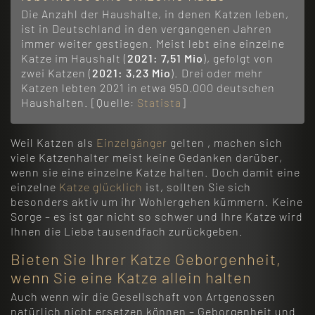
Die Anzahl der Haushalte, in denen Katzen leben,
ist in Deutschland in den vergangenen Jahren
immer weiter gestiegen. Meist lebt eine einzelne
Katze im Haushalt (
2021: 7,51 Mio
), gefolgt von
zwei Katzen (
2021: 3,23 Mio
). Drei oder mehr
Katzen lebten 2021 in etwa 950.000 deutschen
Haushalten. [Quelle:
Statista
]
Weil Katzen als
Einzelgänger
gelten , machen sich
viele Katzenhalter meist keine Gedanken darüber,
wenn sie eine einzelne Katze halten. Doch damit eine
einzelne
Katze glücklich
ist, sollten Sie sich
besonders aktiv um ihr Wohlergehen kümmern. Keine
Sorge – es ist gar nicht so schwer und Ihre Katze wird
Ihnen die Liebe tausendfach zurückgeben.
Bieten Sie Ihrer Katze Geborgenheit,
wenn Sie eine Katze allein halten
Auch wenn wir die Gesellschaft von Artgenossen
natürlich nicht ersetzen können – Geborgenheit und