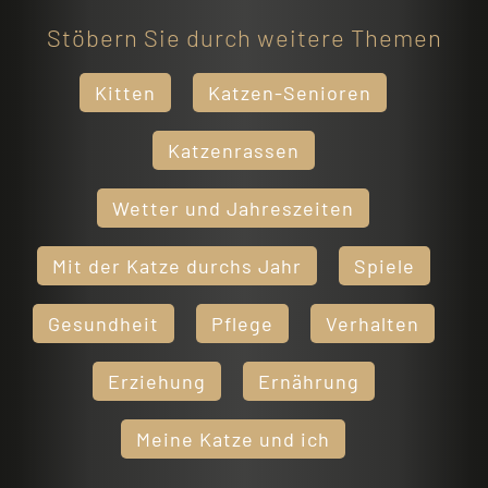
Stöbern Sie durch weitere Themen
Kitten
Katzen-Senioren
Katzenrassen
Wetter und Jahreszeiten
Mit der Katze durchs Jahr
Spiele
Gesundheit
Pflege
Verhalten
Erziehung
Ernährung
Meine Katze und ich