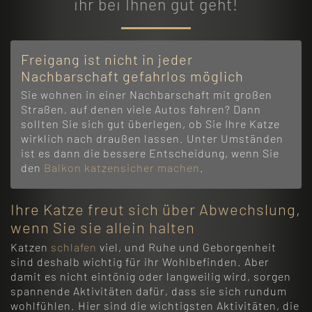
ihr bei Ihnen gut geht!
Freigang ist nicht in jeder
Nachbarschaft gefahrlos möglich
Sie wohnen in einer Nachbarschaft mit großen
Straßen, auf denen viele Autos fahren? Dann
sollten Sie sich gut überlegen, ob Sie Ihre Katze
wirklich nach draußen lassen. Unter Umständen
ist es dann die bessere Entscheidung, wenn Sie
den
Balkon katzensicher machen
.
Ihre Katze freut sich über Abwechslung,
wenn Sie sie allein halten
Katzen
schlafen
viel, und Ruhe und Geborgenheit
sind deshalb wichtig für ihr Wohlbefinden. Aber
damit es nicht eintönig oder langweilig wird, sorgen
spannende Aktivitäten dafür, dass sie sich rundum
wohlfühlen. Hier sind die wichtigsten Aktivitäten, die