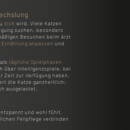
wechslung
zu
dick
wird. Viele Katzen
wegung suchen, besonders
lmäßigen Besuchen beim Arzt
e
Ernährung anpassen
und
halb
tägliche Spielphasen
 über Intelligenzspiele, bei
r Zeit zur Verfügung haben,
ert die Katze ganzheitlich:
ich ausgelastet.
ntspannt und wohl fühlt.
lichen Fellpflege verbinden