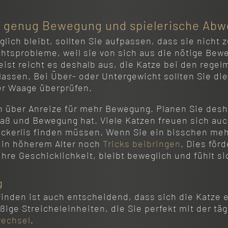
ze genug Bewegung und spielerische Ab
lich bleibt, sollten Sie aufpassen, dass sie nicht 
chtsprobleme, weil sie von sich aus die nötige Be
eist reicht es deshalb aus, die Katze bei den rege
assen. Bei Über- oder Untergewicht sollten Sie di
er Waage überprüfen.
 über Anreize für mehr Bewegung. Planen Sie des
paß und Bewegung hat. Viele Katzen freuen sich auch
ckerlis finden müssen. Wenn Sie ein bisschen meh
 in höherem Alter noch
Tricks beibringen
. Dies förd
hre Geschicklichkeit, bleibt beweglich und fühlt s
g
nden ist auch entscheidend, dass sich die Katze e
ige Streicheleinheiten, die Sie perfekt mit der täg
wechsel
.