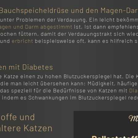
e Bauchspeicheldrüse und den Magen-Dar
 unter Problemen der Verdauung. Ein leicht bekömm
agen und Darm abgestimmt
ist, ist dann empfehlen
Wochen füttern, damit der Verdauungstrakt sich wied
 und
erbricht
beispielsweise oft, kann es hilfreich 
zen mit Diabetes
e Katze einen zu hohen Blutzuckerspiegel hat. Die K
ie man leicht übersehen kann: Müdigkeit, häufiges
 das speziell für die Bedürfnisse von Katzen mit
Di
h, indem es Schwankungen im Blutzuckerspiegel redu
toffe und
ltere Katzen