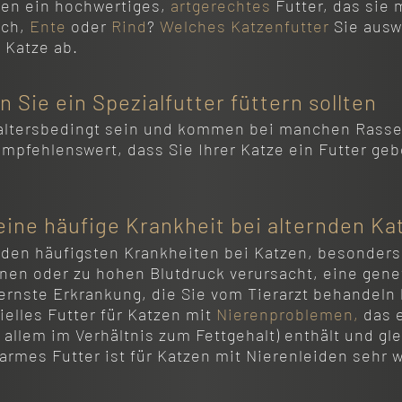
hen ein hochwertiges,
artgerechtes
Futter, das sie 
sch,
Ente
oder
Rind
?
Welches Katzenfutter
Sie ausw
r Katze ab.
 Sie ein Spezialfutter füttern sollten
altersbedingt sein und kommen bei manchen Rassen
empfehlenswert, dass Sie Ihrer Katze ein Futter ge
eine häufige Krankheit bei alternden K
den häufigsten Krankheiten bei Katzen, besonders
nen oder zu hohen Blutdruck verursacht, eine gene
 ernste Erkrankung, die Sie vom Tierarzt behandeln 
ielles Futter für Katzen mit
Nierenproblemen,
das 
allem im Verhältnis zum Fettgehalt) enthält und gl
armes Futter ist für Katzen mit Nierenleiden sehr