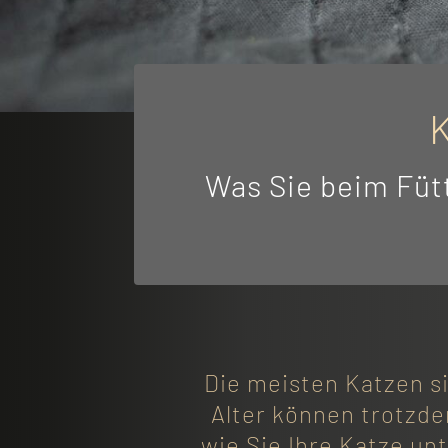
K
Was Sie beim Fütt
Die meisten Katzen si
Alter können trotzd
wie Sie Ihre Katze u