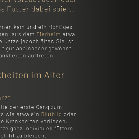
s Futter dabei spielt.
Ihnen kam und ein richtiges
mmen, aus dem
Tierheim
etwa,
 Katze jedoch älter. Sie ist
eit gut aneinander gewöhnt.
ankheiten auftreten.
kheiten im Alter
rzt
llte der erste Gang zum
ts wie etwa ein
Blutbild
oder
te Krankheiten vorliegen.
ze ganz individuell füttern
ch fit zu bleiben.