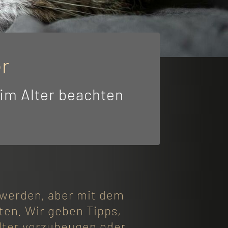
er
 im Alter beachten
k werden, aber mit dem
en. Wir geben Tipps,
lter
vorzubeugen oder