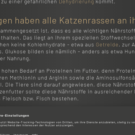
 zu einer gefährlichen
Dehydrierung
kommt.
en haben alle Katzenrassen an ih
sammengesetzt ist, dass es alle wichtigen Nährstof
thalten. Das liegt an ihrem speziellen Stoffwechsel
hen keine Kohlenhydrate - etwa aus
Getreide
, zur 
. Glukose bilden sie nämlich – anders als etwa Hu
der Nahrung.
 hohen Bedarf an Proteinen im Futter, denn Protei
en Methionin und Arginin sowie die Aminosulfons
. Die Tiere sind darauf angewiesen, diese Nährsto
enfutter sollte diese Nährstoffe in ausreichender
 Fleisch bzw. Fisch bestehen.
 ein artgerechtes Katzenfutter fü