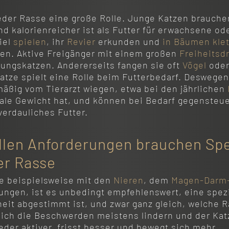
 jeder Rasse eine große Rolle. Junge Katzen brauche
 kalorienreicher ist als Futter für erwachsene ode
iel
spielen
, ihr
Revier
erkunden und
in Bäumen klet
ken. Aktive Freigänger mit einem großen
Freiheitsd
ungskatzen. Andererseits fangen sie oft
Vögel
oder
Katze spielt eine Rolle beim Futterbedarf. Deswege
mäßig vom Tierarzt wiegen, etwa bei den jährlichen
male Gewicht hat, und können bei Bedarf gegensteu
verdauliches Futter.
llen Anforderungen brauchen Spez
er Rasse
me beispielsweise mit den
Nieren
, dem
Magen-Darm-
ungen, ist es unbedingt empfehlenswert, eine spez
heit abgestimmt ist, und zwar ganz gleich, welche R
sich die Beschwerden meistens lindern und der Kat
ieder aktiver, frisst besser und bewegt sich mehr.