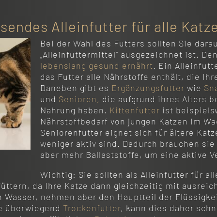
sendes Alleinfutter für alle Katz
Bei der Wahl des Futters sollten Sie dara
„Alleinfuttermittel“ ausgezeichnet ist. De
lebenslang gesund ernährt
. Ein Alleinfutt
das Futter alle Nährstoffe enthält, die Ih
Daneben gibt es
Ergänzungsfutter
wie
Sn
und
Senioren,
die aufgrund ihres Alters 
Nahrung haben.
Kittenfutter
ist beispiel
Nährstoffbedarf von jungen Katzen im W
Seniorenfutter eignet sich für ältere Kat
weniger aktiv sind. Dadurch brauchen sie
aber mehr Ballaststoffe, um eine aktive 
Wichtig: Sie sollten als Alleinfutter für a
füttern, da Ihre Katze dann gleichzeitig mit ausreic
 Wasser, nehmen aber den Hauptteil der Flüssigkei
Sie überwiegend
Trockenfutter
, kann dies daher schn