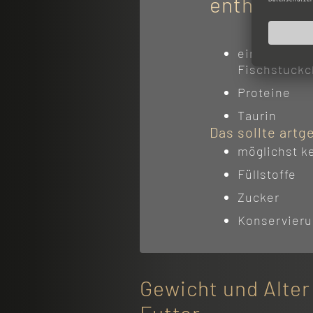
enthalten:
einen hohen 
Fischstück
Proteine
Taurin
Das sollte artg
möglichst k
Füllstoffe
Zucker
Konservieru
Gewicht und Alter
Futter