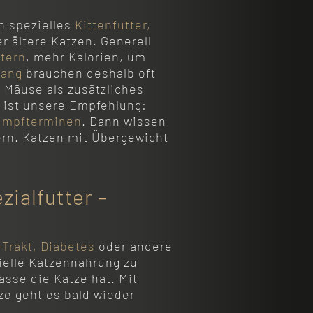
n spezielles
Kittenfutter,
r ältere Katzen. Generell
tern
, mehr Kalorien, um
rang
brauchen deshalb oft
 Mäuse als zusätzliches
n ist unsere Empfehlung:
Impfterminen
. Dann wissen
ern. Katzen mit Übergewicht
ialfutter –
Trakt,
Diabetes
oder andere
ielle Katzennahrung zu
asse die Katze hat. Mit
ze geht es bald wieder