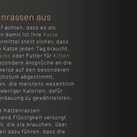
enrassen aus
uf achten, dass es als
nn damit ist Ihre
Katze
ermittel stellt sicher, dass
re Katze jeden Tag braucht.
acks
oder Futter für
Kitten
besondere Ansprüche an die
sweise auf den besonderen
achstum abgestimmt,
zen, die meistens wesentlich
 weniger Kalorien, dafür
Verdauung zu gewährleisten.
lle Katzenrassen
hend Flüssigkeit versorgt
t, die sie brauchen, über
ell dazu führen, dass die