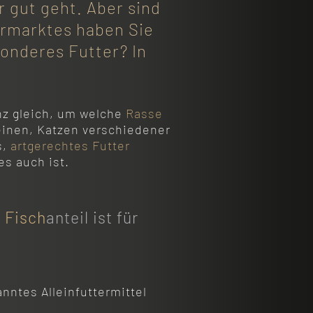
 gut geht. Aber sind
ermarktes haben Sie
sonderes Futter? In
nz gleich, um welche
Rasse
einen, Katzen verschiedener
s,
artgerechtes Futter
es auch ist.
r
Fisch
anteil ist für
ntes Alleinfuttermittel