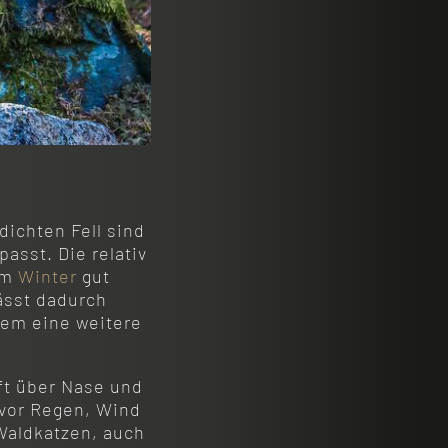
ichten Fell sind
asst. Die relativ
 im
Winter
gut
lässt dadurch
em eine weitere
oft über Nase und
vor Regen, Wind
Waldkatzen, auch