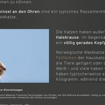
ehen zu können.
pinsel an den Ohren
sind ein typisches Rassemerkm
ldkatze.
Die Katzen haben auße
Halskrause
. Im Gegensa
ein
völlig gerades Kopf
Norwegische Waldkatze
Fellfarben
der Hauskatze
die Tiere getigert oder
Weiß – und viele haben
haben typischerweise e
Kilogramm, während die 