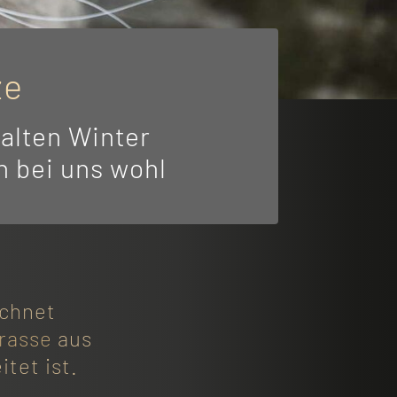
ze
kalten Winter
h bei uns wohl
ichnet
rasse
aus
tet ist.